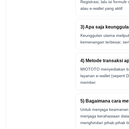
Registrasi, lalu isi formul
atau e-wallet yang aktif.
3) Apa saja keunggul
Keunggulan utama meliputi
kemenangan terbesar, ser
4) Metode transaksi a
MIOTOTO menyediakan berb
layanan e-wallet (seperti
member.
5) Bagaimana cara m
Untuk menjaga keamanan a
menjaga kerahasiaan data 
menghindari pihak-pihak t