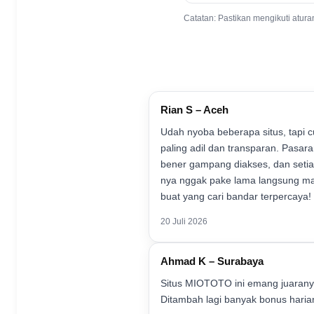
Catatan: Pastikan mengikuti atura
Rian S – Aceh
Udah nyoba beberapa situs, tapi
paling adil dan transparan. Pasara
bener gampang diakses, dan setia
nya nggak pake lama langsung ma
buat yang cari bandar terpercaya!
20 Juli 2026
Ahmad K – Surabaya
Situs MIOTOTO ini emang juaranya
Ditambah lagi banyak bonus hari