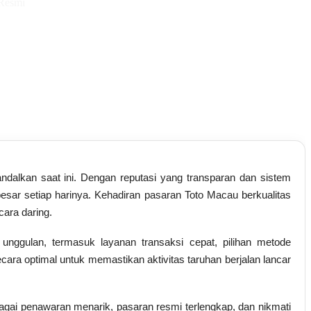
Resmi
ndalkan saat ini. Dengan reputasi yang transparan dan sistem
sar setiap harinya. Kehadiran pasaran Toto Macau berkualitas
ara daring.
nggulan, termasuk layanan transaksi cepat, pilihan metode
ara optimal untuk memastikan aktivitas taruhan berjalan lancar
gai penawaran menarik, pasaran resmi terlengkap, dan nikmati